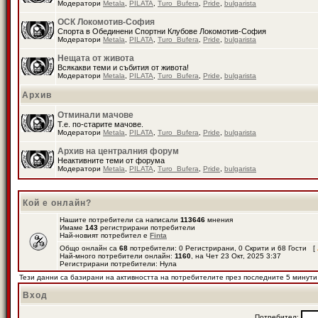
Модератори
Metala
,
PILATA
,
Turo_Bufera
,
Pride
,
bulgarista
ОСК Локомотив-София
Спорта в Обединени Спортни Клубове Локомотив-София
Модератори
Metala
,
PILATA
,
Turo_Bufera
,
Pride
,
bulgarista
Нещата от живота
Всякакви теми и събития от живота!
Модератори
Metala
,
PILATA
,
Turo_Bufera
,
Pride
,
bulgarista
Архив
Отминали мачове
Т.е. по-старите мачове.
Модератори
Metala
,
PILATA
,
Turo_Bufera
,
Pride
,
bulgarista
Архив на централния форум
Неактивните теми от форума
Модератори
Metala
,
PILATA
,
Turo_Bufera
,
Pride
,
bulgarista
Кой е онлайн?
Нашите потребители са написали
113646
мнения
Имаме
143
регистрирани потребители
Най-новият потребител е
Finta
Общо онлайн са
68
потребители: 0 Регистрирани, 0 Скрити и 68 Гости [
Най-много потребители онлайн:
1160
, на Чет 23 Окт, 2025 3:37
Регистрирани потребители: Нула
Тези данни са базирани на активността на потребителите през последните 5 минути
Вход
Потребител: