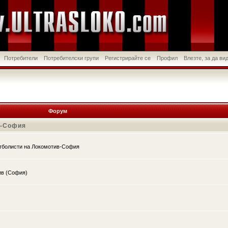
Потребители
Потребителски групи
Регистрирайте се
Профил
Влезте, за да в
Форум
в-София
утболисти на Локомотив-София
ив (София)