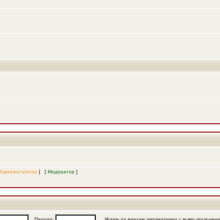
Администратор
] [
Модератор
]
Парола:
Искам да влизам автоматично с всяко посещен