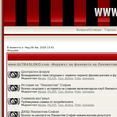
Въпроси/Отговори
Търсене
В момента е: Нед 09 Авг, 2026 13:41
Форуми
www.ULTRASLOKO.com -Форумът на феновете на Локомоти
Централен форум
Всекидневните теми свързани с червено-черните фенове,мачове и ф
Модератори
Metala
,
PILATA
,
Turo_Bufera
,
Pride
,
bulgarista
История на "Локомотив" София
Всичко свързано с историята на славния железничарски клуб Локомот
Модератори
Metala
,
PILATA
,
Turo_Bufera
,
Pride
,
bulgarista
Снимков мат'риал
Публикувани снимки от потребителите.
Модератори
Metala
,
PILATA
,
Turo_Bufera
,
Pride
,
bulgarista
ДЮШ Локомотив-София
Всичко за школата на Локомотив-София-новини,мачове,резултати