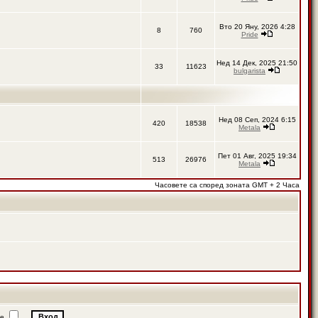
Вто 20 Яну, 2026 4:28
8
760
Pride
Нед 14 Дек, 2025 21:50
33
11623
bulgarista
Нед 08 Сеп, 2024 6:15
420
18538
Metala
Пет 01 Авг, 2025 19:34
513
26976
Metala
Часовете са според зоната GMT + 2 Часа
ие