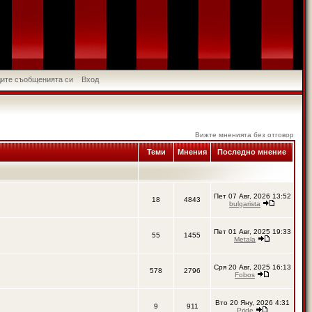
идите съобщенията си
Вход
Вижте мненията без отговор
Теми
Мнения
Последно мнение
Пет 07 Авг, 2026 13:52
18
4843
bulgarista
Пет 01 Авг, 2025 19:33
55
1455
Metala
Сря 20 Авг, 2025 16:13
578
2796
Fobos
Вто 20 Яну, 2026 4:31
9
911
Pride