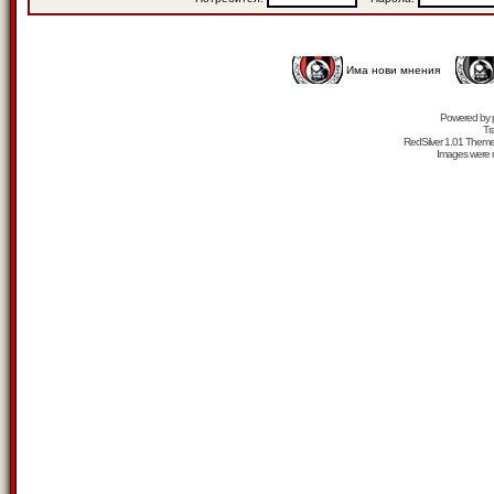
Има нови мнения
Powered by
Tr
RedSilver 1.01 Them
Images were