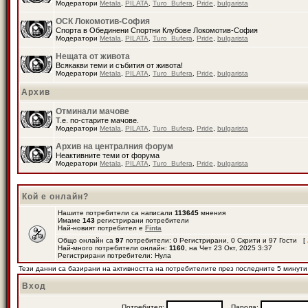
Модератори
Metala
,
PILATA
,
Turo_Bufera
,
Pride
,
bulgarista
ОСК Локомотив-София
Спорта в Обединени Спортни Клубове Локомотив-София
Модератори
Metala
,
PILATA
,
Turo_Bufera
,
Pride
,
bulgarista
Нещата от живота
Всякакви теми и събития от живота!
Модератори
Metala
,
PILATA
,
Turo_Bufera
,
Pride
,
bulgarista
Архив
Отминали мачове
Т.е. по-старите мачове.
Модератори
Metala
,
PILATA
,
Turo_Bufera
,
Pride
,
bulgarista
Архив на централния форум
Неактивните теми от форума
Модератори
Metala
,
PILATA
,
Turo_Bufera
,
Pride
,
bulgarista
Кой е онлайн?
Нашите потребители са написали
113645
мнения
Имаме
143
регистрирани потребители
Най-новият потребител е
Finta
Общо онлайн са
97
потребители: 0 Регистрирани, 0 Скрити и 97 Гости [
Най-много потребители онлайн:
1160
, на Чет 23 Окт, 2025 3:37
Регистрирани потребители: Нула
Тези данни са базирани на активността на потребителите през последните 5 минути
Вход
Потребител:
Парола: