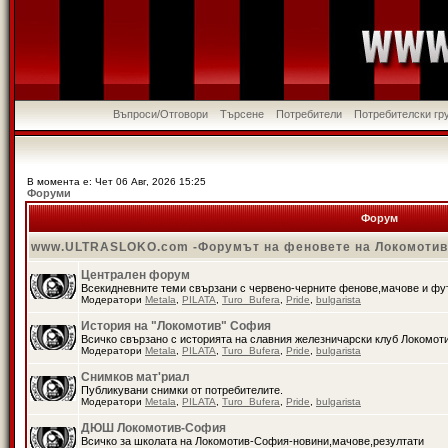
Въпроси/Отговори
Търсене
Потребители
Потребителски гр
В момента е: Чет 06 Авг, 2026 15:25
Форуми
Форум
www.ULTRASLOKO.com -Форумът на феновете на Локомоти
Централен форум
Всекидневните теми свързани с червено-черните фенове,мачове и ф
Модератори
Metala
,
PILATA
,
Turo_Bufera
,
Pride
,
bulgarista
История на "Локомотив" София
Всичко свързано с историята на славния железничарски клуб Локомот
Модератори
Metala
,
PILATA
,
Turo_Bufera
,
Pride
,
bulgarista
Снимков мат'риал
Публикувани снимки от потребителите.
Модератори
Metala
,
PILATA
,
Turo_Bufera
,
Pride
,
bulgarista
ДЮШ Локомотив-София
Всичко за школата на Локомотив-София-новини,мачове,резултати