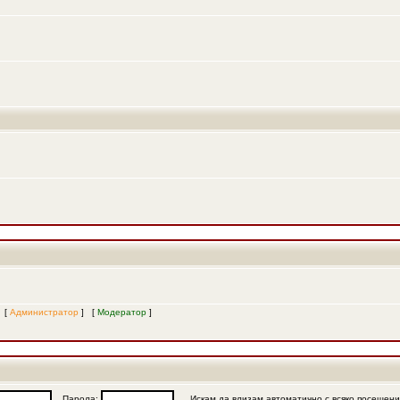
и [
Администратор
] [
Модератор
]
Парола:
Искам да влизам автоматично с всяко посещен