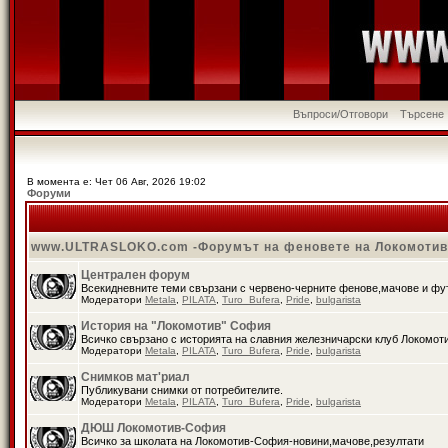
Въпроси/Отговори
Търсене
В момента е: Чет 06 Авг, 2026 19:02
Форуми
www.ULTRASLOKO.com -Форумът на феновете на Локомоти
Централен форум
Всекидневните теми свързани с червено-черните фенове,мачове и ф
Модератори
Metala
,
PILATA
,
Turo_Bufera
,
Pride
,
bulgarista
История на "Локомотив" София
Всичко свързано с историята на славния железничарски клуб Локомот
Модератори
Metala
,
PILATA
,
Turo_Bufera
,
Pride
,
bulgarista
Снимков мат'риал
Публикувани снимки от потребителите.
Модератори
Metala
,
PILATA
,
Turo_Bufera
,
Pride
,
bulgarista
ДЮШ Локомотив-София
Всичко за школата на Локомотив-София-новини,мачове,резултати