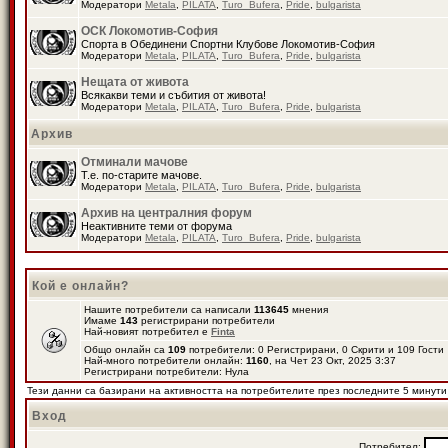
Модератори
Metala
,
PILATA
,
Turo_Bufera
,
Pride
,
bulgarista
ОСК Локомотив-София
Спорта в Обединени Спортни Клубове Локомотив-София
Модератори
Metala
,
PILATA
,
Turo_Bufera
,
Pride
,
bulgarista
Нещата от живота
Всякакви теми и събития от живота!
Модератори
Metala
,
PILATA
,
Turo_Bufera
,
Pride
,
bulgarista
Архив
Отминали мачове
Т.е. по-старите мачове.
Модератори
Metala
,
PILATA
,
Turo_Bufera
,
Pride
,
bulgarista
Архив на централния форум
Неактивните теми от форума
Модератори
Metala
,
PILATA
,
Turo_Bufera
,
Pride
,
bulgarista
Кой е онлайн?
Нашите потребители са написали
113645
мнения
Имаме
143
регистрирани потребители
Най-новият потребител е
Finta
Общо онлайн са
109
потребители: 0 Регистрирани, 0 Скрити и 109 Гост
Най-много потребители онлайн:
1160
, на Чет 23 Окт, 2025 3:37
Регистрирани потребители: Нула
Тези данни са базирани на активността на потребителите през последните 5 минути
Вход
Потребител: