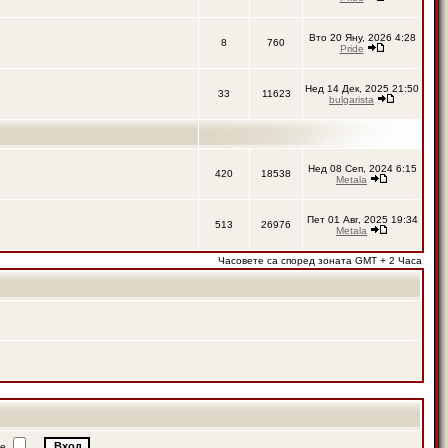
Вто 20 Яну, 2026 4:28
8
760
Pride
Нед 14 Дек, 2025 21:50
33
11623
bulgarista
Нед 08 Сеп, 2024 6:15
420
18538
Metala
Пет 01 Авг, 2025 19:34
513
26976
Metala
Часовете са според зоната GMT + 2 Часа
ие