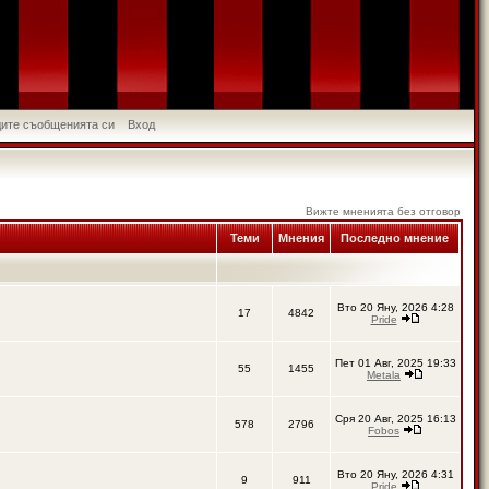
идите съобщенията си
Вход
Вижте мненията без отговор
Теми
Мнения
Последно мнение
Вто 20 Яну, 2026 4:28
17
4842
Pride
Пет 01 Авг, 2025 19:33
55
1455
Metala
Сря 20 Авг, 2025 16:13
578
2796
Fobos
Вто 20 Яну, 2026 4:31
9
911
Pride