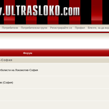
Потребители
Потребителски групи
Регистрирайте се
Профил
Влезте, за да в
Форум
в-София
утболисти на Локомотив-София
ив (София)