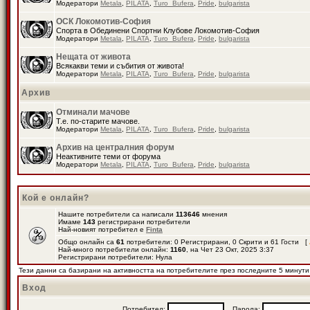
Модератори
Metala
,
PILATA
,
Turo_Bufera
,
Pride
,
bulgarista
ОСК Локомотив-София
Спорта в Обединени Спортни Клубове Локомотив-София
Модератори
Metala
,
PILATA
,
Turo_Bufera
,
Pride
,
bulgarista
Нещата от живота
Всякакви теми и събития от живота!
Модератори
Metala
,
PILATA
,
Turo_Bufera
,
Pride
,
bulgarista
Архив
Отминали мачове
Т.е. по-старите мачове.
Модератори
Metala
,
PILATA
,
Turo_Bufera
,
Pride
,
bulgarista
Архив на централния форум
Неактивните теми от форума
Модератори
Metala
,
PILATA
,
Turo_Bufera
,
Pride
,
bulgarista
Кой е онлайн?
Нашите потребители са написали
113646
мнения
Имаме
143
регистрирани потребители
Най-новият потребител е
Finta
Общо онлайн са
61
потребители: 0 Регистрирани, 0 Скрити и 61 Гости [
Най-много потребители онлайн:
1160
, на Чет 23 Окт, 2025 3:37
Регистрирани потребители: Нула
Тези данни са базирани на активността на потребителите през последните 5 минути
Вход
Потребител:
Парола: