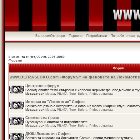
Въпроси/Отговори
Търсене
Потребители
Потребителски гр
В момента е: Нед 09 Авг, 2026 15:59
Форуми
Форум
www.ULTRASLOKO.com -Форумът на феновете на Локомоти
Централен форум
Всекидневните теми свързани с червено-черните фенове,мачове и ф
Модератори
Metala
,
PILATA
,
Turo_Bufera
,
Pride
,
bulgarista
История на "Локомотив" София
Всичко свързано с историята на славния железничарски клуб Локомот
Модератори
Metala
,
PILATA
,
Turo_Bufera
,
Pride
,
bulgarista
Снимков мат'риал
Публикувани снимки от потребителите.
Модератори
Metala
,
PILATA
,
Turo_Bufera
,
Pride
,
bulgarista
ДЮШ Локомотив-София
Всичко за школата на Локомотив-София-новини,мачове,резултати