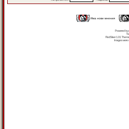
Има нови мнения
Powered by
Tr
RedSilver 1.01 Them
Images were