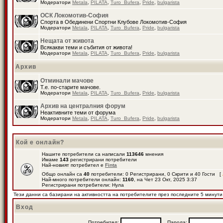
Модератори
Metala
,
PILATA
,
Turo_Bufera
,
Pride
,
bulgarista
ОСК Локомотив-София
Спорта в Обединени Спортни Клубове Локомотив-София
Модератори
Metala
,
PILATA
,
Turo_Bufera
,
Pride
,
bulgarista
Нещата от живота
Всякакви теми и събития от живота!
Модератори
Metala
,
PILATA
,
Turo_Bufera
,
Pride
,
bulgarista
Архив
Отминали мачове
Т.е. по-старите мачове.
Модератори
Metala
,
PILATA
,
Turo_Bufera
,
Pride
,
bulgarista
Архив на централния форум
Неактивните теми от форума
Модератори
Metala
,
PILATA
,
Turo_Bufera
,
Pride
,
bulgarista
Кой е онлайн?
Нашите потребители са написали
113646
мнения
Имаме
143
регистрирани потребители
Най-новият потребител е
Finta
Общо онлайн са
40
потребители: 0 Регистрирани, 0 Скрити и 40 Гости [
Най-много потребители онлайн:
1160
, на Чет 23 Окт, 2025 3:37
Регистрирани потребители: Нула
Тези данни са базирани на активността на потребителите през последните 5 минути
Вход
Потребител:
Парола: