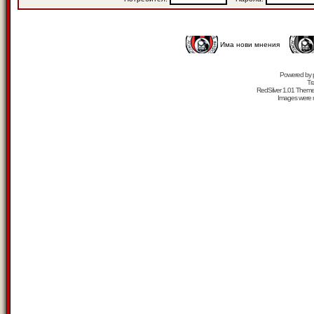
Има нови мнения
Powered by
Tr
RedSilver 1.01 Them
Images were