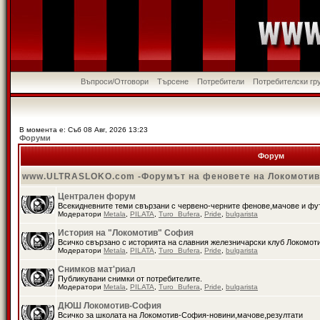
Въпроси/Отговори
Търсене
Потребители
Потребителски гр
В момента е: Съб 08 Авг, 2026 13:23
Форуми
Форум
www.ULTRASLOKO.com -Форумът на феновете на Локомоти
Централен форум
Всекидневните теми свързани с червено-черните фенове,мачове и ф
Модератори
Metala
,
PILATA
,
Turo_Bufera
,
Pride
,
bulgarista
История на "Локомотив" София
Всичко свързано с историята на славния железничарски клуб Локомот
Модератори
Metala
,
PILATA
,
Turo_Bufera
,
Pride
,
bulgarista
Снимков мат'риал
Публикувани снимки от потребителите.
Модератори
Metala
,
PILATA
,
Turo_Bufera
,
Pride
,
bulgarista
ДЮШ Локомотив-София
Всичко за школата на Локомотив-София-новини,мачове,резултати