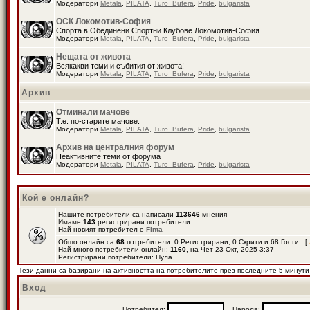
Модератори
Metala
,
PILATA
,
Turo_Bufera
,
Pride
,
bulgarista
ОСК Локомотив-София
Спорта в Обединени Спортни Клубове Локомотив-София
Модератори
Metala
,
PILATA
,
Turo_Bufera
,
Pride
,
bulgarista
Нещата от живота
Всякакви теми и събития от живота!
Модератори
Metala
,
PILATA
,
Turo_Bufera
,
Pride
,
bulgarista
Архив
Отминали мачове
Т.е. по-старите мачове.
Модератори
Metala
,
PILATA
,
Turo_Bufera
,
Pride
,
bulgarista
Архив на централния форум
Неактивните теми от форума
Модератори
Metala
,
PILATA
,
Turo_Bufera
,
Pride
,
bulgarista
Кой е онлайн?
Нашите потребители са написали
113646
мнения
Имаме
143
регистрирани потребители
Най-новият потребител е
Finta
Общо онлайн са
68
потребители: 0 Регистрирани, 0 Скрити и 68 Гости [
Най-много потребители онлайн:
1160
, на Чет 23 Окт, 2025 3:37
Регистрирани потребители: Нула
Тези данни са базирани на активността на потребителите през последните 5 минути
Вход
Потребител:
Парола: