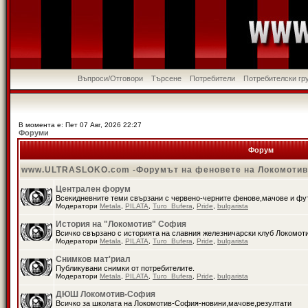
Въпроси/Отговори
Търсене
Потребители
Потребителски гр
В момента е: Пет 07 Авг, 2026 22:27
Форуми
Форум
www.ULTRASLOKO.com -Форумът на феновете на Локомоти
Централен форум
Всекидневните теми свързани с червено-черните фенове,мачове и ф
Модератори
Metala
,
PILATA
,
Turo_Bufera
,
Pride
,
bulgarista
История на "Локомотив" София
Всичко свързано с историята на славния железничарски клуб Локомот
Модератори
Metala
,
PILATA
,
Turo_Bufera
,
Pride
,
bulgarista
Снимков мат'риал
Публикувани снимки от потребителите.
Модератори
Metala
,
PILATA
,
Turo_Bufera
,
Pride
,
bulgarista
ДЮШ Локомотив-София
Всичко за школата на Локомотив-София-новини,мачове,резултати