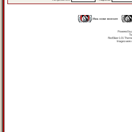
Има нови мнения
Powered by
Tr
RedSilver 1.01 Them
Images were