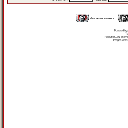
Има нови мнения
Powered by
Tr
RedSilver 1.01 Them
Images were