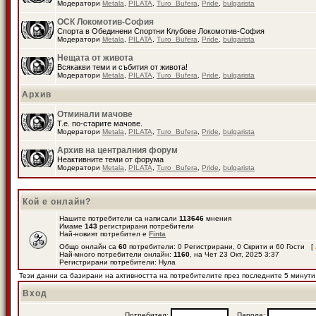
Модератори
Metala
,
PILATA
,
Turo_Bufera
,
Pride
,
bulgarista
ОСК Локомотив-София
Спорта в Обединени Спортни Клубове Локомотив-София
Модератори
Metala
,
PILATA
,
Turo_Bufera
,
Pride
,
bulgarista
Нещата от живота
Всякакви теми и събития от живота!
Модератори
Metala
,
PILATA
,
Turo_Bufera
,
Pride
,
bulgarista
Архив
Отминали мачове
Т.е. по-старите мачове.
Модератори
Metala
,
PILATA
,
Turo_Bufera
,
Pride
,
bulgarista
Архив на централния форум
Неактивните теми от форума
Модератори
Metala
,
PILATA
,
Turo_Bufera
,
Pride
,
bulgarista
Кой е онлайн?
Нашите потребители са написали
113646
мнения
Имаме
143
регистрирани потребители
Най-новият потребител е
Finta
Общо онлайн са
60
потребители: 0 Регистрирани, 0 Скрити и 60 Гости [
Най-много потребители онлайн:
1160
, на Чет 23 Окт, 2025 3:37
Регистрирани потребители: Нула
Тези данни са базирани на активността на потребителите през последните 5 минути
Вход
Потребител:
Парола: