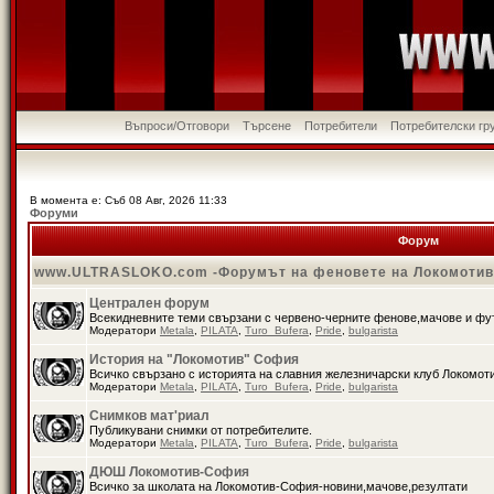
Въпроси/Отговори
Търсене
Потребители
Потребителски гр
В момента е: Съб 08 Авг, 2026 11:33
Форуми
Форум
www.ULTRASLOKO.com -Форумът на феновете на Локомоти
Централен форум
Всекидневните теми свързани с червено-черните фенове,мачове и ф
Модератори
Metala
,
PILATA
,
Turo_Bufera
,
Pride
,
bulgarista
История на "Локомотив" София
Всичко свързано с историята на славния железничарски клуб Локомот
Модератори
Metala
,
PILATA
,
Turo_Bufera
,
Pride
,
bulgarista
Снимков мат'риал
Публикувани снимки от потребителите.
Модератори
Metala
,
PILATA
,
Turo_Bufera
,
Pride
,
bulgarista
ДЮШ Локомотив-София
Всичко за школата на Локомотив-София-новини,мачове,резултати