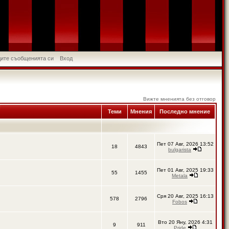
идите съобщенията си
Вход
Вижте мненията без отговор
Теми
Мнения
Последно мнение
Пет 07 Авг, 2026 13:52
18
4843
bulgarista
Пет 01 Авг, 2025 19:33
55
1455
Metala
Сря 20 Авг, 2025 16:13
578
2796
Fobos
Вто 20 Яну, 2026 4:31
9
911
Pride