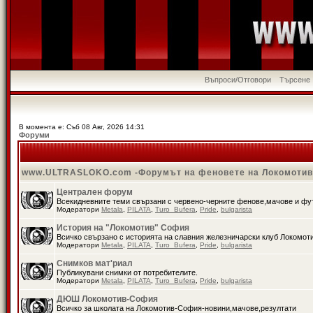
Въпроси/Отговори
Търсене
В момента е: Съб 08 Авг, 2026 14:31
Форуми
www.ULTRASLOKO.com -Форумът на феновете на Локомоти
Централен форум
Всекидневните теми свързани с червено-черните фенове,мачове и ф
Модератори
Metala
,
PILATA
,
Turo_Bufera
,
Pride
,
bulgarista
История на "Локомотив" София
Всичко свързано с историята на славния железничарски клуб Локомот
Модератори
Metala
,
PILATA
,
Turo_Bufera
,
Pride
,
bulgarista
Снимков мат'риал
Публикувани снимки от потребителите.
Модератори
Metala
,
PILATA
,
Turo_Bufera
,
Pride
,
bulgarista
ДЮШ Локомотив-София
Всичко за школата на Локомотив-София-новини,мачове,резултати