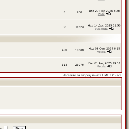
Вто 20 Яну, 2026 4:28
8
760
Pride
Нед 14 Дек, 2025 21:50
33
11623
bulgarista
Нед 08 Сеп, 2024 6:15
420
18538
Metala
Пет 01 Авг, 2025 19:34
513
26976
Metala
Часовете са според зоната GMT + 2 Часа
ие