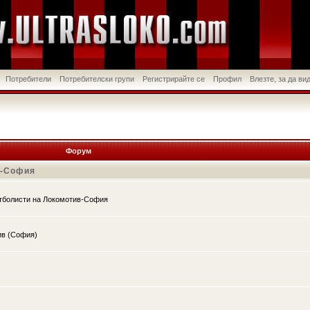
Потребители
Потребителски групи
Регистрирайте се
Профил
Влезте, за да в
Форум
в-София
утболисти на Локомотив-София
ив (София)