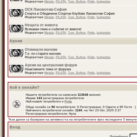
Модератори
Metala
,
PILATA
,
Turo_Bufera
,
Pride
,
bulgarista
ОСК Локомотив-София
Спорта в Обединени Спортни Клубове Локомотив-София
Модератори
Metala
,
PILATA
,
Turo_Bufera
,
Pride
,
bulgarista
Нещата от живота
Всякакви теми и събития от живота!
Модератори
Metala
,
PILATA
,
Turo_Bufera
,
Pride
,
bulgarista
Архив
Отминали мачове
Т.е. по-старите мачове.
Модератори
Metala
,
PILATA
,
Turo_Bufera
,
Pride
,
bulgarista
Архив на централния форум
Неактивните теми от форума
Модератори
Metala
,
PILATA
,
Turo_Bufera
,
Pride
,
bulgarista
Кой е онлайн?
Нашите потребители са написали
113646
мнения
Имаме
143
регистрирани потребители
Най-новият потребител е
Finta
Общо онлайн са
96
потребители: 0 Регистрирани, 0 Скрити и 96 Гости [
Най-много потребители онлайн:
1160
, на Чет 23 Окт, 2025 3:37
Регистрирани потребители: Нула
Тези данни са базирани на активността на потребителите през последните 5 минути
Вход
Потребител: