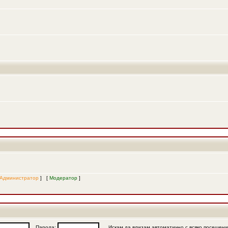
Администратор
] [
Модератор
]
Парола:
Искам да влизам автоматично с всяко посещен