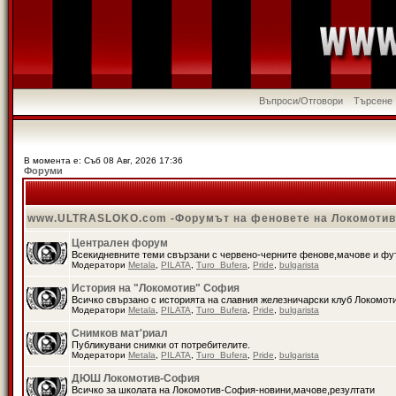
Въпроси/Отговори
Търсене
В момента е: Съб 08 Авг, 2026 17:36
Форуми
www.ULTRASLOKO.com -Форумът на феновете на Локомоти
Централен форум
Всекидневните теми свързани с червено-черните фенове,мачове и ф
Модератори
Metala
,
PILATA
,
Turo_Bufera
,
Pride
,
bulgarista
История на "Локомотив" София
Всичко свързано с историята на славния железничарски клуб Локомот
Модератори
Metala
,
PILATA
,
Turo_Bufera
,
Pride
,
bulgarista
Снимков мат'риал
Публикувани снимки от потребителите.
Модератори
Metala
,
PILATA
,
Turo_Bufera
,
Pride
,
bulgarista
ДЮШ Локомотив-София
Всичко за школата на Локомотив-София-новини,мачове,резултати