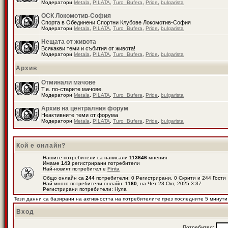
Модератори
Metala
,
PILATA
,
Turo_Bufera
,
Pride
,
bulgarista
ОСК Локомотив-София
Спорта в Обединени Спортни Клубове Локомотив-София
Модератори
Metala
,
PILATA
,
Turo_Bufera
,
Pride
,
bulgarista
Нещата от живота
Всякакви теми и събития от живота!
Модератори
Metala
,
PILATA
,
Turo_Bufera
,
Pride
,
bulgarista
Архив
Отминали мачове
Т.е. по-старите мачове.
Модератори
Metala
,
PILATA
,
Turo_Bufera
,
Pride
,
bulgarista
Архив на централния форум
Неактивните теми от форума
Модератори
Metala
,
PILATA
,
Turo_Bufera
,
Pride
,
bulgarista
Кой е онлайн?
Нашите потребители са написали
113646
мнения
Имаме
143
регистрирани потребители
Най-новият потребител е
Finta
Общо онлайн са
244
потребители: 0 Регистрирани, 0 Скрити и 244 Гост
Най-много потребители онлайн:
1160
, на Чет 23 Окт, 2025 3:37
Регистрирани потребители: Нула
Тези данни са базирани на активността на потребителите през последните 5 минути
Вход
Потребител: