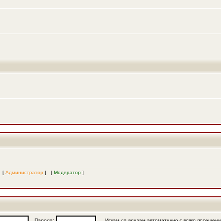
и [
Администратор
] [
Модератор
]
Парола:
Искам да влизам автоматично с всяко посещен