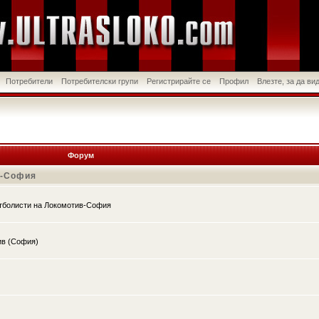
Потребители
Потребителски групи
Регистрирайте се
Профил
Влезте, за да в
Форум
в-София
утболисти на Локомотив-София
ив (София)