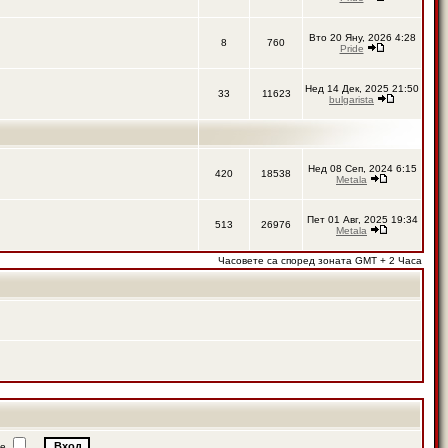
Вто 20 Яну, 2026 4:28
8
760
Pride
Нед 14 Дек, 2025 21:50
33
11623
bulgarista
Нед 08 Сеп, 2024 6:15
420
18538
Metala
Пет 01 Авг, 2025 19:34
513
26976
Metala
Часовете са според зоната GMT + 2 Часа
ие