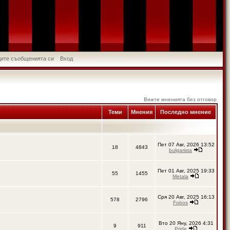
идите съобщенията си
Вход
Вижте мненията без отговор
Теми
Мнения
Последно мнение
Пет 07 Авг, 2026 13:52
18
4843
bulgarista
Пет 01 Авг, 2025 19:33
55
1455
Metala
Сря 20 Авг, 2025 16:13
578
2796
Fobos
Вто 20 Яну, 2026 4:31
9
911
Pride