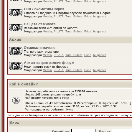
Модератори
Metala
,
PILATA
,
Turo_Bufera
,
Pride
,
bulgarista
ОСК Локомотив-София
Спорта в Обединени Спортни Клубове Локомотив-София
Модератори
Metala
,
PILATA
,
Turo_Bufera
,
Pride
,
bulgarista
Нещата от живота
Всякакви теми и събития от живота!
Модератори
Metala
,
PILATA
,
Turo_Bufera
,
Pride
,
bulgarista
Архив
Отминали мачове
Т.е. по-старите мачове.
Модератори
Metala
,
PILATA
,
Turo_Bufera
,
Pride
,
bulgarista
Архив на централния форум
Неактивните теми от форума
Модератори
Metala
,
PILATA
,
Turo_Bufera
,
Pride
,
bulgarista
Кой е онлайн?
Нашите потребители са написали
113646
мнения
Имаме
143
регистрирани потребители
Най-новият потребител е
Finta
Общо онлайн са
41
потребители: 0 Регистрирани, 0 Скрити и 41 Гости [
Най-много потребители онлайн:
1160
, на Чет 23 Окт, 2025 3:37
Регистрирани потребители: Нула
Тези данни са базирани на активността на потребителите през последните 5 минути
Вход
Потребител:
Парола: