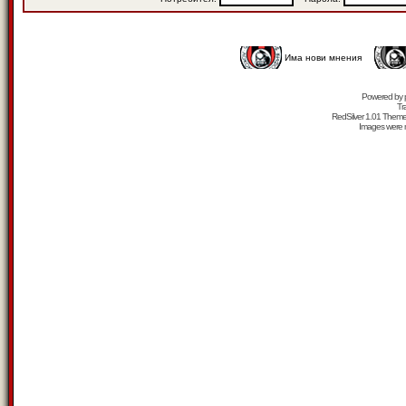
Има нови мнения
Powered by
Tr
RedSilver 1.01 Them
Images were