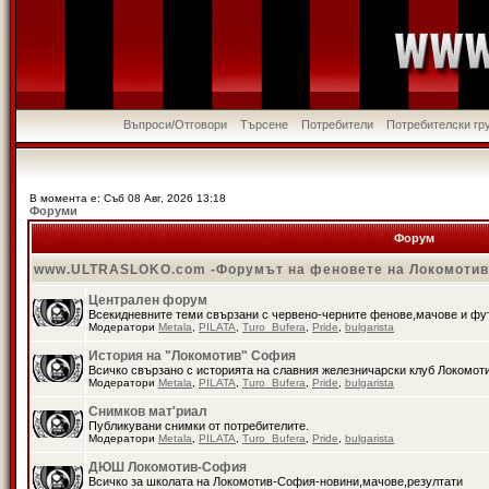
Въпроси/Отговори
Търсене
Потребители
Потребителски гр
В момента е: Съб 08 Авг, 2026 13:18
Форуми
Форум
www.ULTRASLOKO.com -Форумът на феновете на Локомоти
Централен форум
Всекидневните теми свързани с червено-черните фенове,мачове и ф
Модератори
Metala
,
PILATA
,
Turo_Bufera
,
Pride
,
bulgarista
История на "Локомотив" София
Всичко свързано с историята на славния железничарски клуб Локомот
Модератори
Metala
,
PILATA
,
Turo_Bufera
,
Pride
,
bulgarista
Снимков мат'риал
Публикувани снимки от потребителите.
Модератори
Metala
,
PILATA
,
Turo_Bufera
,
Pride
,
bulgarista
ДЮШ Локомотив-София
Всичко за школата на Локомотив-София-новини,мачове,резултати