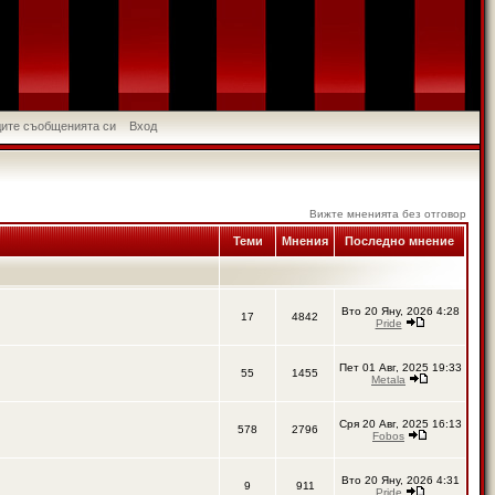
идите съобщенията си
Вход
Вижте мненията без отговор
Теми
Мнения
Последно мнение
Вто 20 Яну, 2026 4:28
17
4842
Pride
Пет 01 Авг, 2025 19:33
55
1455
Metala
Сря 20 Авг, 2025 16:13
578
2796
Fobos
Вто 20 Яну, 2026 4:31
9
911
Pride