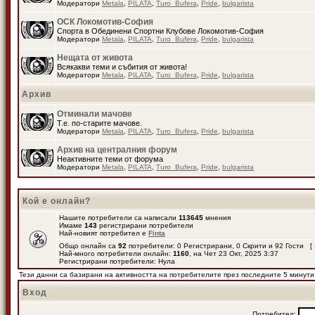
Модератори
Metala
,
PILATA
,
Turo_Bufera
,
Pride
,
bulgarista
ОСК Локомотив-София
Спорта в Обединени Спортни Клубове Локомотив-София
Модератори
Metala
,
PILATA
,
Turo_Bufera
,
Pride
,
bulgarista
Нещата от живота
Всякакви теми и събития от живота!
Модератори
Metala
,
PILATA
,
Turo_Bufera
,
Pride
,
bulgarista
Архив
Отминали мачове
Т.е. по-старите мачове.
Модератори
Metala
,
PILATA
,
Turo_Bufera
,
Pride
,
bulgarista
Архив на централния форум
Неактивните теми от форума
Модератори
Metala
,
PILATA
,
Turo_Bufera
,
Pride
,
bulgarista
Кой е онлайн?
Нашите потребители са написали
113645
мнения
Имаме
143
регистрирани потребители
Най-новият потребител е
Finta
Общо онлайн са
92
потребители: 0 Регистрирани, 0 Скрити и 92 Гости [
Най-много потребители онлайн:
1160
, на Чет 23 Окт, 2025 3:37
Регистрирани потребители: Нула
Тези данни са базирани на активността на потребителите през последните 5 минути
Вход
Потребител: