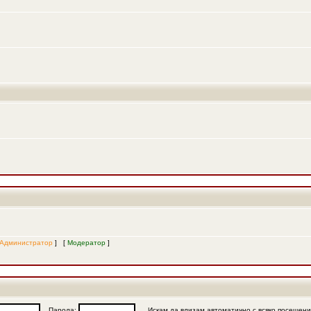
Администратор
] [
Модератор
]
Парола:
Искам да влизам автоматично с всяко посещен