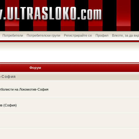
Потребители
Потребителски групи
Регистрирайте се
Профил
Влезте, за да в
Форум
в-София
утболисти на Локомотив-София
ив (София)