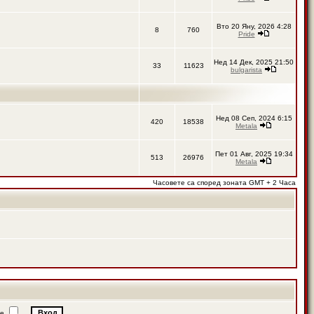
Вто 20 Яну, 2026 4:28
8
760
Pride
Нед 14 Дек, 2025 21:50
33
11623
bulgarista
Нед 08 Сеп, 2024 6:15
420
18538
Metala
Пет 01 Авг, 2025 19:34
513
26976
Metala
Часовете са според зоната GMT + 2 Часа
ие