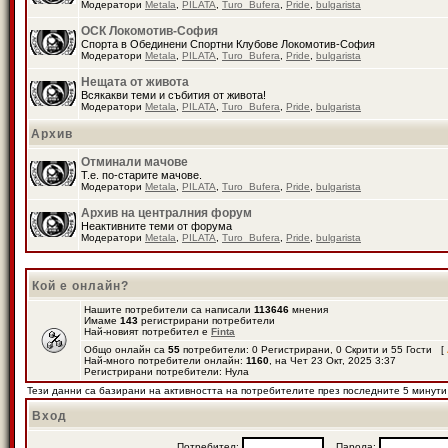
Модератори
Metala
,
PILATA
,
Turo_Bufera
,
Pride
,
bulgarista
ОСК Локомотив-София
Спорта в Обединени Спортни Клубове Локомотив-София
Модератори
Metala
,
PILATA
,
Turo_Bufera
,
Pride
,
bulgarista
Нещата от живота
Всякакви теми и събития от живота!
Модератори
Metala
,
PILATA
,
Turo_Bufera
,
Pride
,
bulgarista
Архив
Отминали мачове
Т.е. по-старите мачове.
Модератори
Metala
,
PILATA
,
Turo_Bufera
,
Pride
,
bulgarista
Архив на централния форум
Неактивните теми от форума
Модератори
Metala
,
PILATA
,
Turo_Bufera
,
Pride
,
bulgarista
Кой е онлайн?
Нашите потребители са написали
113646
мнения
Имаме
143
регистрирани потребители
Най-новият потребител е
Finta
Общо онлайн са
55
потребители: 0 Регистрирани, 0 Скрити и 55 Гости [
Най-много потребители онлайн:
1160
, на Чет 23 Окт, 2025 3:37
Регистрирани потребители: Нула
Тези данни са базирани на активността на потребителите през последните 5 минути
Вход
Потребител:
Парола: