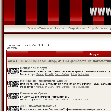
Въпроси/Отговори
Търсене
Потребители
Потребителски гр
В момента е: Пет 07 Авг, 2026 19:28
Форуми
Форум
www.ULTRASLOKO.com -Форумът на феновете на Локомоти
Централен форум
Всекидневните теми свързани с червено-черните фенове,мачове и ф
Модератори
Metala
,
PILATA
,
Turo_Bufera
,
Pride
,
bulgarista
История на "Локомотив" София
Всичко свързано с историята на славния железничарски клуб Локомот
Модератори
Metala
,
PILATA
,
Turo_Bufera
,
Pride
,
bulgarista
Снимков мат'риал
Публикувани снимки от потребителите.
Модератори
Metala
,
PILATA
,
Turo_Bufera
,
Pride
,
bulgarista
ДЮШ Локомотив-София
Всичко за школата на Локомотив-София-новини,мачове,резултати