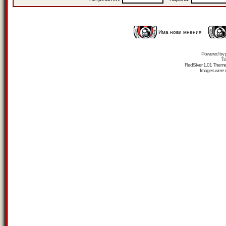
Има нови мнения
Powered by
Tr
RedSilver 1.01 Them
Images were