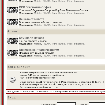
Модератори
Metala
,
PILATA
,
Turo_Bufera
,
Pride
,
bulgarista
ОСК Локомотив-София
Спорта в Обединени Спортни Клубове Локомотив-София
Модератори
Metala
,
PILATA
,
Turo_Bufera
,
Pride
,
bulgarista
Нещата от живота
Всякакви теми и събития от живота!
Модератори
Metala
,
PILATA
,
Turo_Bufera
,
Pride
,
bulgarista
Архив
Отминали мачове
Т.е. по-старите мачове.
Модератори
Metala
,
PILATA
,
Turo_Bufera
,
Pride
,
bulgarista
Архив на централния форум
Неактивните теми от форума
Модератори
Metala
,
PILATA
,
Turo_Bufera
,
Pride
,
bulgarista
Кой е онлайн?
Нашите потребители са написали
113646
мнения
Имаме
143
регистрирани потребители
Най-новият потребител е
Finta
Общо онлайн са
41
потребители: 0 Регистрирани, 0 Скрити и 41 Гости [
Най-много потребители онлайн:
1160
, на Чет 23 Окт, 2025 3:37
Регистрирани потребители: Нула
Тези данни са базирани на активността на потребителите през последните 5 минути
Вход
Потребител:
Парола: