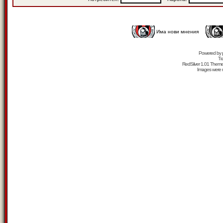
Има нови мнения
Powered by
Tr
RedSilver 1.01 Them
Images were