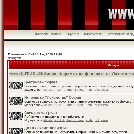
Въпроси/Отговори
Търсене
Потребители
Потребителски гр
В момента е: Съб 08 Авг, 2026 19:46
Форуми
Форум
www.ULTRASLOKO.com -Форумът на феновете на Локомоти
Централен форум
Всекидневните теми свързани с червено-черните фенове,мачове и ф
Модератори
Metala
,
PILATA
,
Turo_Bufera
,
Pride
,
bulgarista
История на "Локомотив" София
Всичко свързано с историята на славния железничарски клуб Локомот
Модератори
Metala
,
PILATA
,
Turo_Bufera
,
Pride
,
bulgarista
Снимков мат'риал
Публикувани снимки от потребителите.
Модератори
Metala
,
PILATA
,
Turo_Bufera
,
Pride
,
bulgarista
ДЮШ Локомотив-София
Всичко за школата на Локомотив-София-новини,мачове,резултати