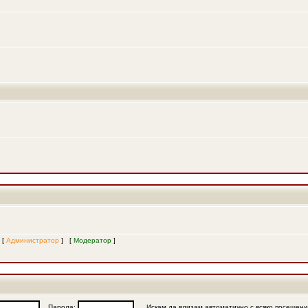
 [
Администратор
] [
Модератор
]
Парола:
Искам да влизам автоматично с всяко посещен