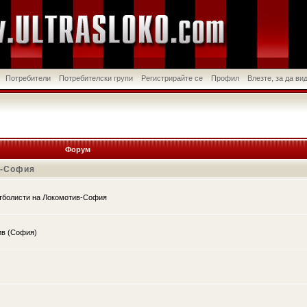
Потребители
Потребителски групи
Регистрирайте се
Профил
Влезте, за да в
Форум
в-София
утболисти на Локомотив-София
ив (София)