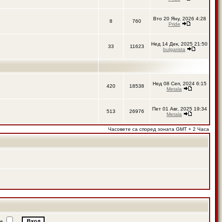
Вто 20 Яну, 2026 4:28
8
760
Pride
Нед 14 Дек, 2025 21:50
33
11623
bulgarista
Нед 08 Сеп, 2024 6:15
420
18538
Metala
Пет 01 Авг, 2025 19:34
513
26976
Metala
Часовете са според зоната GMT + 2 Часа
ие