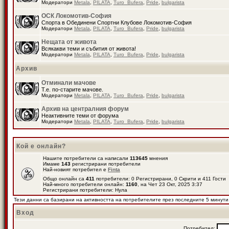
Модератори
Metala
,
PILATA
,
Turo_Bufera
,
Pride
,
bulgarista
ОСК Локомотив-София
Спорта в Обединени Спортни Клубове Локомотив-София
Модератори
Metala
,
PILATA
,
Turo_Bufera
,
Pride
,
bulgarista
Нещата от живота
Всякакви теми и събития от живота!
Модератори
Metala
,
PILATA
,
Turo_Bufera
,
Pride
,
bulgarista
Архив
Отминали мачове
Т.е. по-старите мачове.
Модератори
Metala
,
PILATA
,
Turo_Bufera
,
Pride
,
bulgarista
Архив на централния форум
Неактивните теми от форума
Модератори
Metala
,
PILATA
,
Turo_Bufera
,
Pride
,
bulgarista
Кой е онлайн?
Нашите потребители са написали
113645
мнения
Имаме
143
регистрирани потребители
Най-новият потребител е
Finta
Общо онлайн са
411
потребители: 0 Регистрирани, 0 Скрити и 411 Гости
Най-много потребители онлайн:
1160
, на Чет 23 Окт, 2025 3:37
Регистрирани потребители: Нула
Тези данни са базирани на активността на потребителите през последните 5 минути
Вход
Потребител: