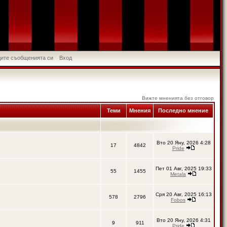
идите съобщенията си
Вход
Вижте мненията без отговор
Теми
Мнения
Последно мнение
Вто 20 Яну, 2026 4:28
17
4842
Pride
Пет 01 Авг, 2025 19:33
55
1455
Metala
Сря 20 Авг, 2025 16:13
578
2796
Fobos
Вто 20 Яну, 2026 4:31
9
911
Pride