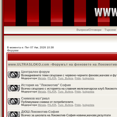
Въпроси/Отговори
Търсене
В момента е: Пет 07 Авг, 2026 10:38
Форуми
www.ULTRASLOKO.com -Форумът на феновете на Локомоти
Централен форум
Всекидневните теми свързани с червено-черните фенове,мачове и ф
Модератори
Metala
,
PILATA
,
Turo_Bufera
,
Pride
,
bulgarista
История на "Локомотив" София
Всичко свързано с историята на славния железничарски клуб Локомот
Модератори
Metala
,
PILATA
,
Turo_Bufera
,
Pride
,
bulgarista
Снимков мат'риал
Публикувани снимки от потребителите.
Модератори
Metala
,
PILATA
,
Turo_Bufera
,
Pride
,
bulgarista
ДЮШ Локомотив-София
Всичко за школата на Локомотив-София-новини,мачове,резултати