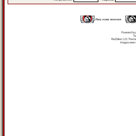
Има нови мнения
Powered by
Tr
RedSilver 1.01 Them
Images were