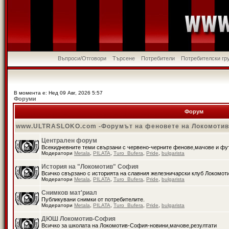
Въпроси/Отговори
Търсене
Потребители
Потребителски гр
В момента е: Нед 09 Авг, 2026 5:57
Форуми
Форум
www.ULTRASLOKO.com -Форумът на феновете на Локомоти
Централен форум
Всекидневните теми свързани с червено-черните фенове,мачове и ф
Модератори
Metala
,
PILATA
,
Turo_Bufera
,
Pride
,
bulgarista
История на "Локомотив" София
Всичко свързано с историята на славния железничарски клуб Локомот
Модератори
Metala
,
PILATA
,
Turo_Bufera
,
Pride
,
bulgarista
Снимков мат'риал
Публикувани снимки от потребителите.
Модератори
Metala
,
PILATA
,
Turo_Bufera
,
Pride
,
bulgarista
ДЮШ Локомотив-София
Всичко за школата на Локомотив-София-новини,мачове,резултати