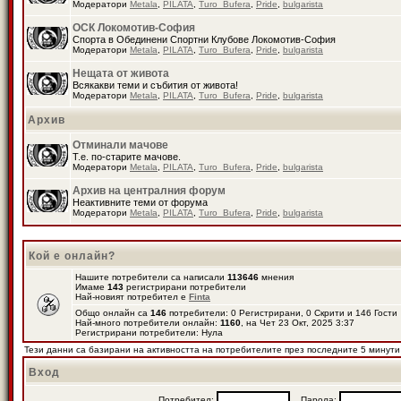
Модератори
Metala
,
PILATA
,
Turo_Bufera
,
Pride
,
bulgarista
ОСК Локомотив-София
Спорта в Обединени Спортни Клубове Локомотив-София
Модератори
Metala
,
PILATA
,
Turo_Bufera
,
Pride
,
bulgarista
Нещата от живота
Всякакви теми и събития от живота!
Модератори
Metala
,
PILATA
,
Turo_Bufera
,
Pride
,
bulgarista
Архив
Отминали мачове
Т.е. по-старите мачове.
Модератори
Metala
,
PILATA
,
Turo_Bufera
,
Pride
,
bulgarista
Архив на централния форум
Неактивните теми от форума
Модератори
Metala
,
PILATA
,
Turo_Bufera
,
Pride
,
bulgarista
Кой е онлайн?
Нашите потребители са написали
113646
мнения
Имаме
143
регистрирани потребители
Най-новият потребител е
Finta
Общо онлайн са
146
потребители: 0 Регистрирани, 0 Скрити и 146 Гост
Най-много потребители онлайн:
1160
, на Чет 23 Окт, 2025 3:37
Регистрирани потребители: Нула
Тези данни са базирани на активността на потребителите през последните 5 минути
Вход
Потребител:
Парола: