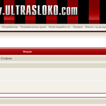
Потребители
Потребителски групи
Регистрирайте се
Профил
Влезте, за да в
Форум
в-София