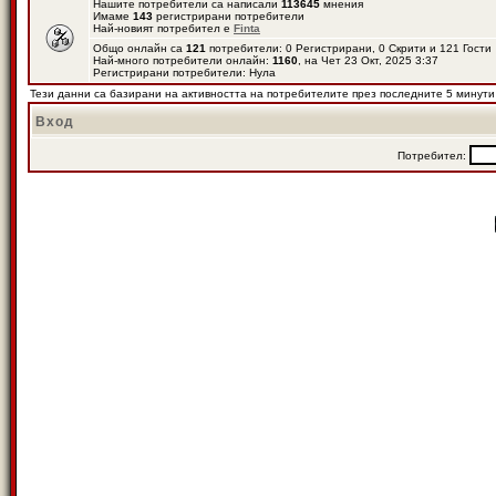
Нашите потребители са написали
113645
мнения
Имаме
143
регистрирани потребители
Най-новият потребител е
Finta
Общо онлайн са
121
потребители: 0 Регистрирани, 0 Скрити и 121 Гост
Най-много потребители онлайн:
1160
, на Чет 23 Окт, 2025 3:37
Регистрирани потребители: Нула
Тези данни са базирани на активността на потребителите през последните 5 минути
Вход
Потребител: