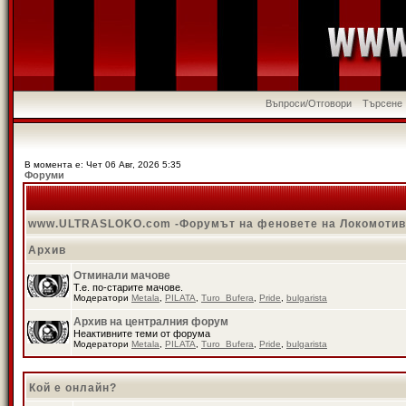
Въпроси/Отговори
Търсене
В момента е: Чет 06 Авг, 2026 5:35
Форуми
www.ULTRASLOKO.com -Форумът на феновете на Локомоти
Архив
Отминали мачове
Т.е. по-старите мачове.
Модератори
Metala
,
PILATA
,
Turo_Bufera
,
Pride
,
bulgarista
Архив на централния форум
Неактивните теми от форума
Модератори
Metala
,
PILATA
,
Turo_Bufera
,
Pride
,
bulgarista
Кой е онлайн?