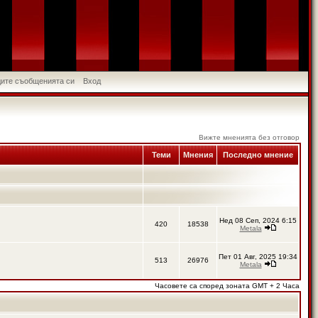
идите съобщенията си
Вход
Вижте мненията без отговор
Теми
Мнения
Последно мнение
Нед 08 Сеп, 2024 6:15
420
18538
Metala
Пет 01 Авг, 2025 19:34
513
26976
Metala
Часовете са според зоната GMT + 2 Часа