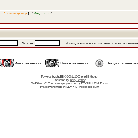
и [
Администратор
] [
Модератор
]
Парола:
Искам да влизам автоматично с всяко посещен
Има нови мнения
Няма нови мнения
Форумът е заключе
Powered by
phpBB
© 2001, 2005 phpBB Group
Translation by:
Boby Dimitrov
RedSilver 1.01 Theme was programmed by
DEVPPL
HTML Forum
Images were made by
DEVPPL
Photoshop Forum