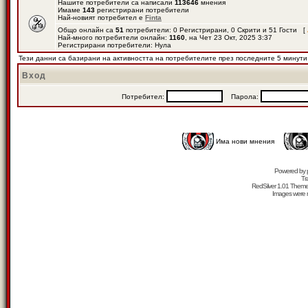
Нашите потребители са написали
113646
мнения
Имаме
143
регистрирани потребители
Най-новият потребител е
Finta
Общо онлайн са
51
потребители: 0 Регистрирани, 0 Скрити и 51 Гости [
Най-много потребители онлайн:
1160
, на Чет 23 Окт, 2025 3:37
Регистрирани потребители: Нула
Тези данни са базирани на активността на потребителите през последните 5 минути
Вход
Потребител:
Парола:
Има нови мнения
Powered by
Tr
RedSilver 1.01 Them
Images were