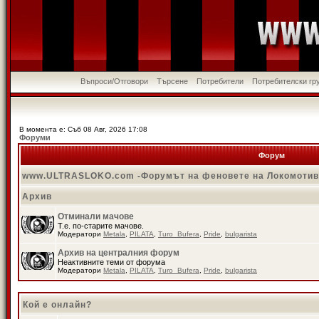
Въпроси/Отговори
Търсене
Потребители
Потребителски гр
В момента е: Съб 08 Авг, 2026 17:08
Форуми
Форум
www.ULTRASLOKO.com -Форумът на феновете на Локомоти
Архив
Отминали мачове
Т.е. по-старите мачове.
Модератори
Metala
,
PILATA
,
Turo_Bufera
,
Pride
,
bulgarista
Архив на централния форум
Неактивните теми от форума
Модератори
Metala
,
PILATA
,
Turo_Bufera
,
Pride
,
bulgarista
Кой е онлайн?