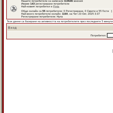
Нашите потребители са написали
113646
мнения
Имаме
143
регистрирани потребители
Най-новият потребител е
Finta
Общо онлайн са
55
потребители: 0 Регистрирани, 0 Скрити и 55 Гости [
Най-много потребители онлайн:
1160
, на Чет 23 Окт, 2025 3:37
Регистрирани потребители: Нула
Тези данни са базирани на активността на потребителите през последните 5 минути
Вход
Потребител: