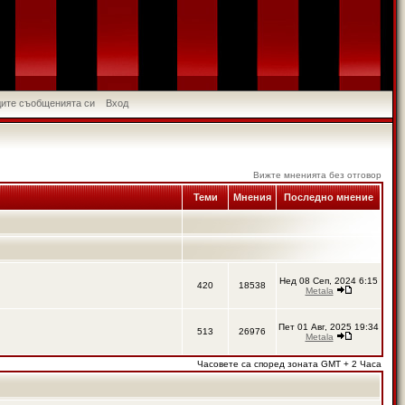
идите съобщенията си
Вход
Вижте мненията без отговор
Теми
Мнения
Последно мнение
Нед 08 Сеп, 2024 6:15
420
18538
Metala
Пет 01 Авг, 2025 19:34
513
26976
Metala
Часовете са според зоната GMT + 2 Часа