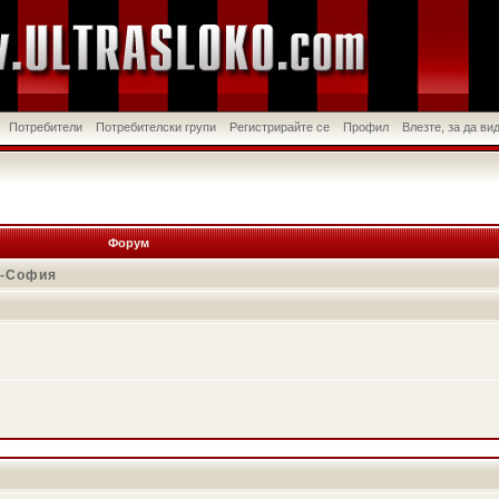
Потребители
Потребителски групи
Регистрирайте се
Профил
Влезте, за да в
Форум
в-София