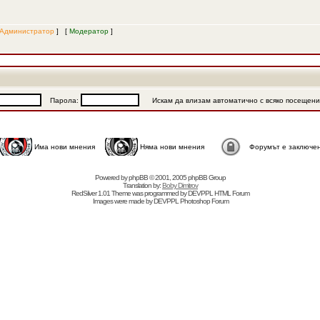
Администратор
] [
Модератор
]
Парола:
Искам да влизам автоматично с всяко посещен
Има нови мнения
Няма нови мнения
Форумът е заключе
Powered by
phpBB
© 2001, 2005 phpBB Group
Translation by:
Boby Dimitrov
RedSilver 1.01 Theme was programmed by
DEVPPL
HTML Forum
Images were made by
DEVPPL
Photoshop Forum