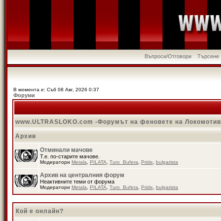
Въпроси/Отговори
Търсене
В момента е: Съб 08 Авг, 2026 0:37
Форуми
www.ULTRASLOKO.com -Форумът на феновете на Локомоти
Архив
Отминали мачове
Т.е. по-старите мачове.
Модератори
Metala
,
PILATA
,
Turo_Bufera
,
Pride
,
bulgarista
Архив на централния форум
Неактивните теми от форума
Модератори
Metala
,
PILATA
,
Turo_Bufera
,
Pride
,
bulgarista
Кой е онлайн?