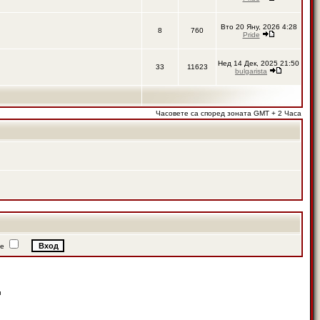
Вто 20 Яну, 2026 4:28
8
760
Pride
Нед 14 Дек, 2025 21:50
33
11623
bulgarista
Часовете са според зоната GMT + 2 Часа
ие
н