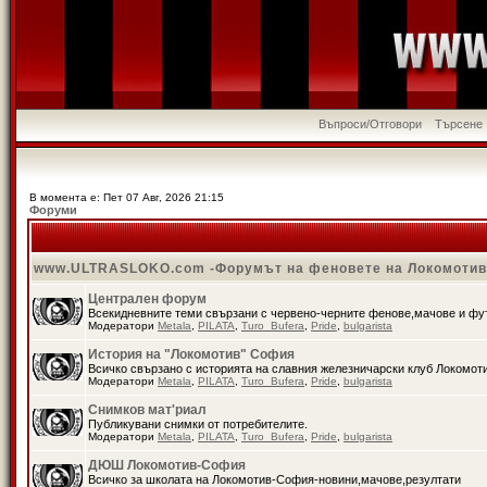
Въпроси/Отговори
Търсене
В момента е: Пет 07 Авг, 2026 21:15
Форуми
www.ULTRASLOKO.com -Форумът на феновете на Локомоти
Централен форум
Всекидневните теми свързани с червено-черните фенове,мачове и ф
Модератори
Metala
,
PILATA
,
Turo_Bufera
,
Pride
,
bulgarista
История на "Локомотив" София
Всичко свързано с историята на славния железничарски клуб Локомот
Модератори
Metala
,
PILATA
,
Turo_Bufera
,
Pride
,
bulgarista
Снимков мат'риал
Публикувани снимки от потребителите.
Модератори
Metala
,
PILATA
,
Turo_Bufera
,
Pride
,
bulgarista
ДЮШ Локомотив-София
Всичко за школата на Локомотив-София-новини,мачове,резултати