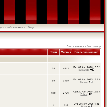
идите съобщенията си
Вход
Вижте мненията без отговор
Теми
Мнения
Последно мнение
Пет 07 Авг, 2026 13:52
18
4843
bulgarista
Пет 01 Авг, 2025 19:33
55
1455
Metala
Сря 20 Авг, 2025 16:13
578
2796
Fobos
Вто 20 Яну, 2026 4:31
9
911
Pride