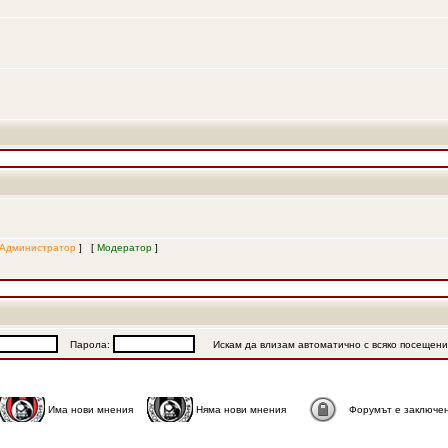
Администратор
] [
Модератор
]
Парола:
Искам да влизам автоматично с всяко посещен
Има нови мнения
Няма нови мнения
Форумът е заключе