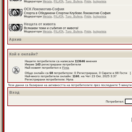
Модератори
Metala
,
PILATA
,
Turo_Bufera
,
Pride
,
bulgarista
ОСК Локомотив-София
Спорта в Обединени Спортни Клубове Локомотив-София
Модератори
Metala
,
PILATA
,
Turo_Bufera
,
Pride
,
bulgarista
Нещата от живота
Всякакви теми и събития от живота!
Модератори
Metala
,
PILATA
,
Turo_Bufera
,
Pride
,
bulgarista
Архив
Кой е онлайн?
Нашите потребители са написали
113646
мнения
Имаме
143
регистрирани потребители
Най-новият потребител е
Finta
Общо онлайн са
68
потребители: 0 Регистрирани, 0 Скрити и 68 Гости [
Най-много потребители онлайн:
1160
, на Чет 23 Окт, 2025 3:37
Регистрирани потребители: Нула
Тези данни са базирани на активността на потребителите през последните 5 минути
Вход
Потребител: