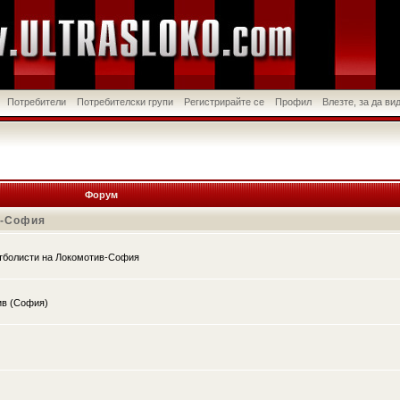
Потребители
Потребителски групи
Регистрирайте се
Профил
Влезте, за да в
Форум
в-София
утболисти на Локомотив-София
ив (София)