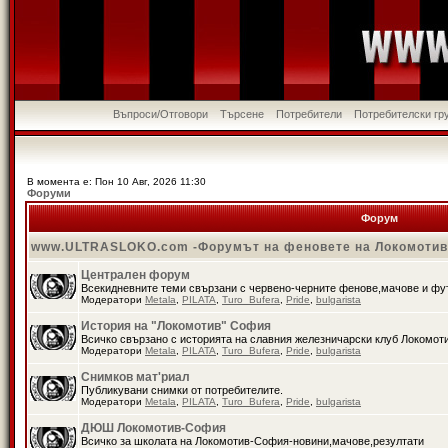
Въпроси/Отговори
Търсене
Потребители
Потребителски гр
В момента е: Пон 10 Авг, 2026 11:30
Форуми
Форум
www.ULTRASLOKO.com -Форумът на феновете на Локомоти
Централен форум
Всекидневните теми свързани с червено-черните фенове,мачове и ф
Модератори
Metala
,
PILATA
,
Turo_Bufera
,
Pride
,
bulgarista
История на "Локомотив" София
Всичко свързано с историята на славния железничарски клуб Локомот
Модератори
Metala
,
PILATA
,
Turo_Bufera
,
Pride
,
bulgarista
Снимков мат'риал
Публикувани снимки от потребителите.
Модератори
Metala
,
PILATA
,
Turo_Bufera
,
Pride
,
bulgarista
ДЮШ Локомотив-София
Всичко за школата на Локомотив-София-новини,мачове,резултати