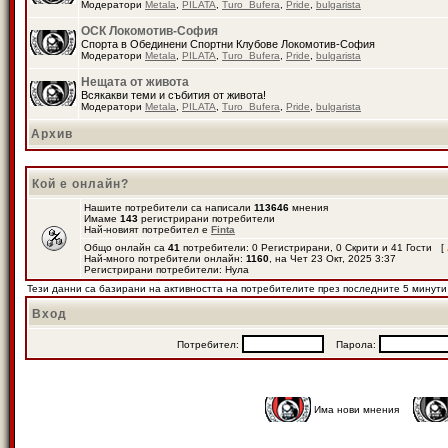
Модератори
Metala
,
PILATA
,
Turo_Bufera
,
Pride
,
bulgarista
ОСК Локомотив-София
Спорта в Обединени Спортни Клубове Локомотив-София
Модератори
Metala
,
PILATA
,
Turo_Bufera
,
Pride
,
bulgarista
Нещата от живота
Всякакви теми и събития от живота!
Модератори
Metala
,
PILATA
,
Turo_Bufera
,
Pride
,
bulgarista
Архив
Кой е онлайн?
Нашите потребители са написали
113646
мнения
Имаме
143
регистрирани потребители
Най-новият потребител е
Finta
Общо онлайн са
41
потребители: 0 Регистрирани, 0 Скрити и 41 Гости [
Най-много потребители онлайн:
1160
, на Чет 23 Окт, 2025 3:37
Регистрирани потребители: Нула
Тези данни са базирани на активността на потребителите през последните 5 минути
Вход
Потребител:
Парола:
Има нови мнения