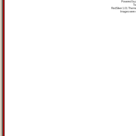
Powered by
Tr
RedSilver 1.01 Them
Images were