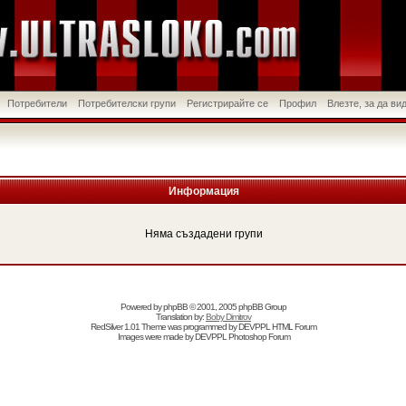
Потребители
Потребителски групи
Регистрирайте се
Профил
Влезте, за да в
Информация
Няма създадени групи
Powered by
phpBB
© 2001, 2005 phpBB Group
Translation by:
Boby Dimitrov
RedSilver 1.01 Theme was programmed by
DEVPPL
HTML Forum
Images were made by
DEVPPL
Photoshop Forum