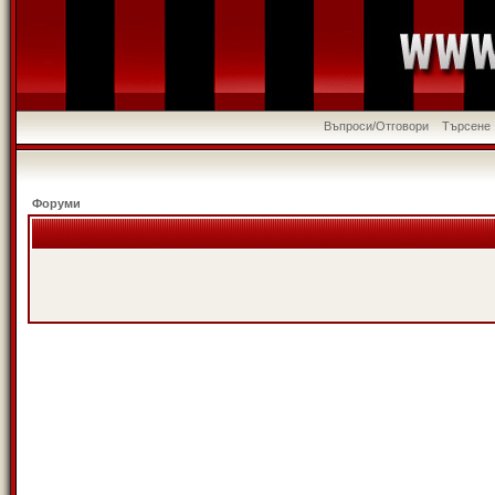
Въпроси/Отговори
Търсене
Форуми