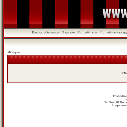
Въпроси/Отговори
Търсене
Потребители
Потребителски гр
Форуми
Ням
Powered by
Tr
RedSilver 1.01 Them
Images were