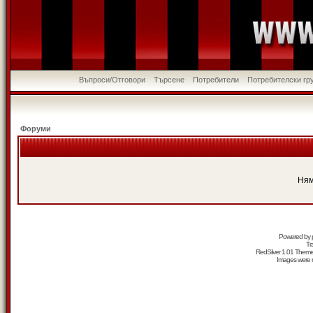
Въпроси/Отговори
Търсене
Потребители
Потребителски гр
Форуми
Ням
Powered by
Tr
RedSilver 1.01 Them
Images were