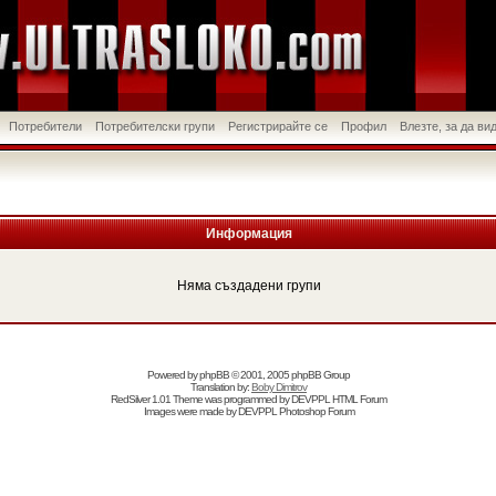
Потребители
Потребителски групи
Регистрирайте се
Профил
Влезте, за да в
Информация
Няма създадени групи
Powered by
phpBB
© 2001, 2005 phpBB Group
Translation by:
Boby Dimitrov
RedSilver 1.01 Theme was programmed by
DEVPPL
HTML Forum
Images were made by
DEVPPL
Photoshop Forum