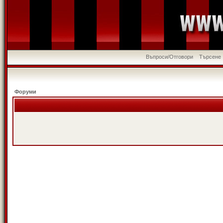
Въпроси/Отговори
Търсене
Форуми