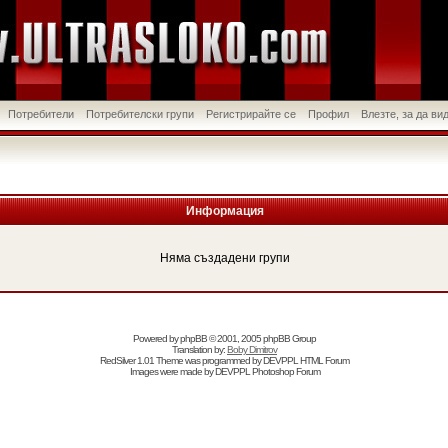
Потребители
Потребителски групи
Регистрирайте се
Профил
Влезте, за да в
Информация
Няма създадени групи
Powered by
phpBB
© 2001, 2005 phpBB Group
Translation by:
Boby Dimitrov
RedSilver 1.01 Theme was programmed by
DEVPPL
HTML Forum
Images were made by
DEVPPL
Photoshop Forum