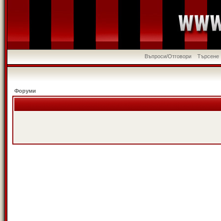
Въпроси/Отговори
Търсене
Форуми