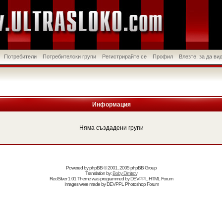
Потребители
Потребителски групи
Регистрирайте се
Профил
Влезте, за да в
Информация
Няма създадени групи
Powered by
phpBB
© 2001, 2005 phpBB Group
Translation by:
Boby Dimitrov
RedSilver 1.01 Theme was programmed by
DEVPPL
HTML Forum
Images were made by
DEVPPL
Photoshop Forum