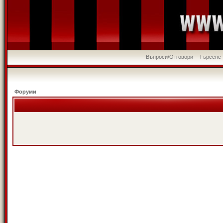
Въпроси/Отговори
Търсене
Форуми