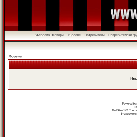
Въпроси/Отговори
Търсене
Потребители
Потребителски гр
Форуми
Ням
Powered by
Tr
RedSilver 1.01 Them
Images were