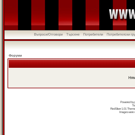
Въпроси/Отговори
Търсене
Потребители
Потребителски гр
Форуми
Ням
Powered by
Tr
RedSilver 1.01 Them
Images were