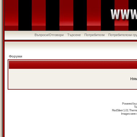
Въпроси/Отговори
Търсене
Потребители
Потребителски гр
Форуми
Ням
Powered by
Tr
RedSilver 1.01 Them
Images were