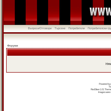
Въпроси/Отговори
Търсене
Потребители
Потребителски гр
Форуми
Ням
Powered by
Tr
RedSilver 1.01 Them
Images were