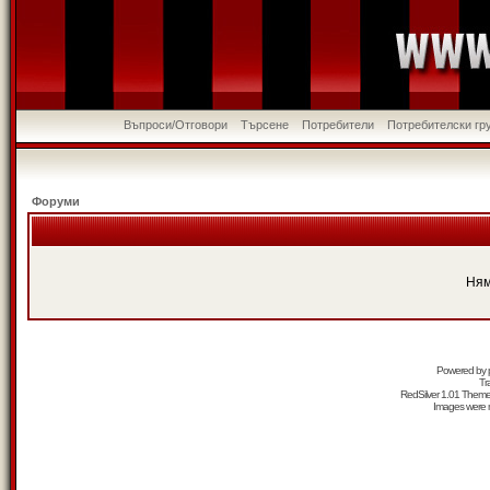
Въпроси/Отговори
Търсене
Потребители
Потребителски гр
Форуми
Ням
Powered by
Tr
RedSilver 1.01 Them
Images were