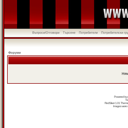
Въпроси/Отговори
Търсене
Потребители
Потребителски гр
Форуми
Ням
Powered by
Tr
RedSilver 1.01 Them
Images were