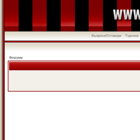
Въпроси/Отговори
Търсене
Форуми