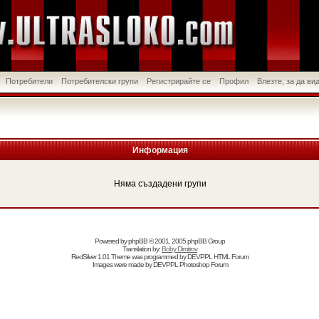
Потребители
Потребителски групи
Регистрирайте се
Профил
Влезте, за да в
Информация
Няма създадени групи
Powered by
phpBB
© 2001, 2005 phpBB Group
Translation by:
Boby Dimitrov
RedSilver 1.01 Theme was programmed by
DEVPPL
HTML Forum
Images were made by
DEVPPL
Photoshop Forum