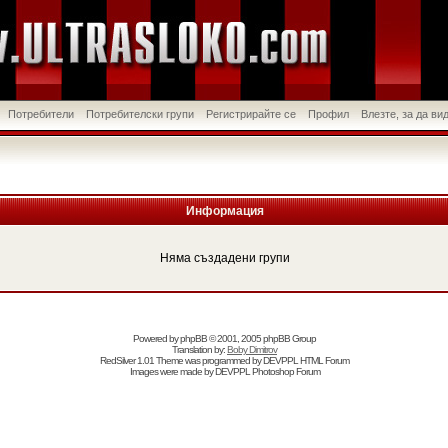
Потребители
Потребителски групи
Регистрирайте се
Профил
Влезте, за да в
Информация
Няма създадени групи
Powered by
phpBB
© 2001, 2005 phpBB Group
Translation by:
Boby Dimitrov
RedSilver 1.01 Theme was programmed by
DEVPPL
HTML Forum
Images were made by
DEVPPL
Photoshop Forum