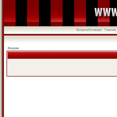
Въпроси/Отговори
Търсене
Форуми