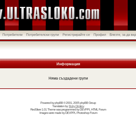
Потребители
Потребителски групи
Регистрирайте се
Профил
Влезте, за да в
Информация
Няма създадени групи
Powered by
phpBB
© 2001, 2005 phpBB Group
Translation by:
Boby Dimitrov
RedSilver 1.01 Theme was programmed by
DEVPPL
HTML Forum
Images were made by
DEVPPL
Photoshop Forum