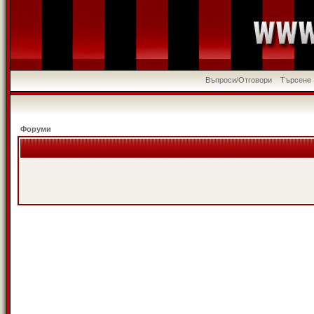
Въпроси/Отговори
Търсене
Форуми