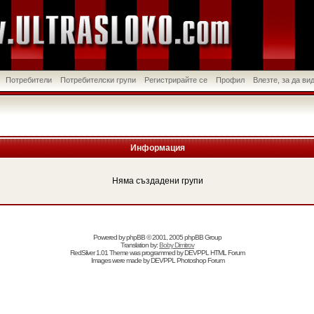
Потребители
Потребителски групи
Регистрирайте се
Профил
Влезте, за да в
Информация
Няма създадени групи
Powered by
phpBB
© 2001, 2005 phpBB Group
Translation by:
Boby Dimitrov
RedSilver 1.01 Theme was programmed by
DEVPPL
HTML Forum
Images were made by
DEVPPL
Photoshop Forum