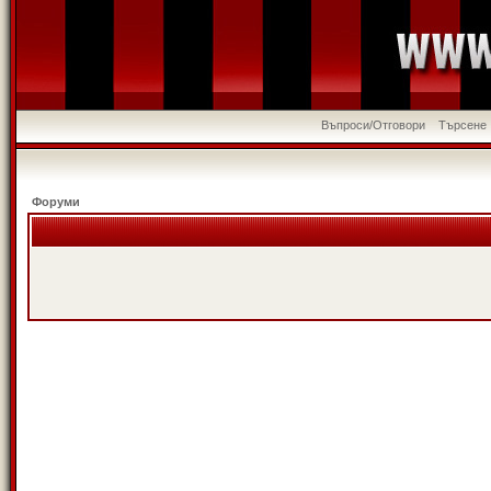
Въпроси/Отговори
Търсене
Форуми