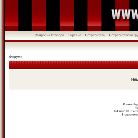
Въпроси/Отговори
Търсене
Потребители
Потребителски гр
Форуми
Ням
Powered by
Tr
RedSilver 1.01 Them
Images were