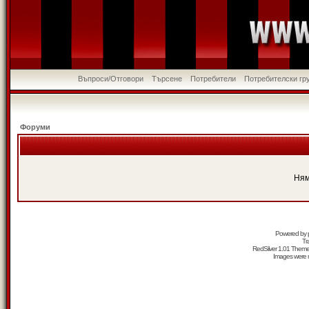
Въпроси/Отговори
Търсене
Потребители
Потребителски гр
Форуми
Ням
Powered by
Tr
RedSilver 1.01 Them
Images were