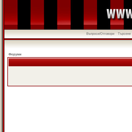
Въпроси/Отговори
Търсене
Форуми