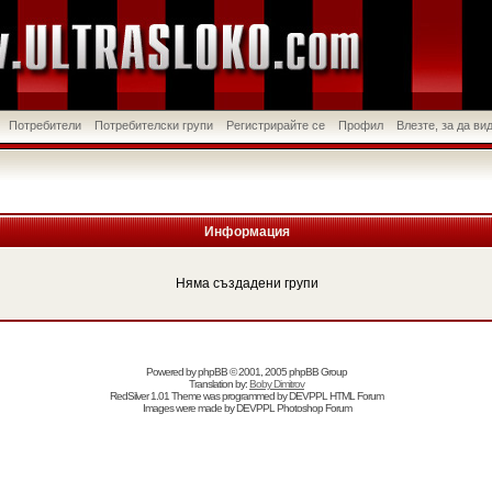
Потребители
Потребителски групи
Регистрирайте се
Профил
Влезте, за да в
Информация
Няма създадени групи
Powered by
phpBB
© 2001, 2005 phpBB Group
Translation by:
Boby Dimitrov
RedSilver 1.01 Theme was programmed by
DEVPPL
HTML Forum
Images were made by
DEVPPL
Photoshop Forum