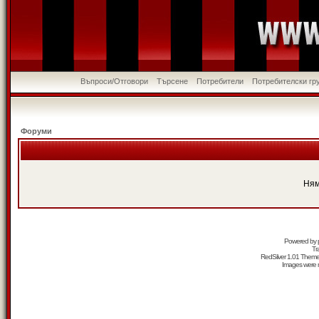
Въпроси/Отговори
Търсене
Потребители
Потребителски гр
Форуми
Ням
Powered by
Tr
RedSilver 1.01 Them
Images were