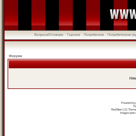
Въпроси/Отговори
Търсене
Потребители
Потребителски гр
Форуми
Ням
Powered by
Tr
RedSilver 1.01 Them
Images were