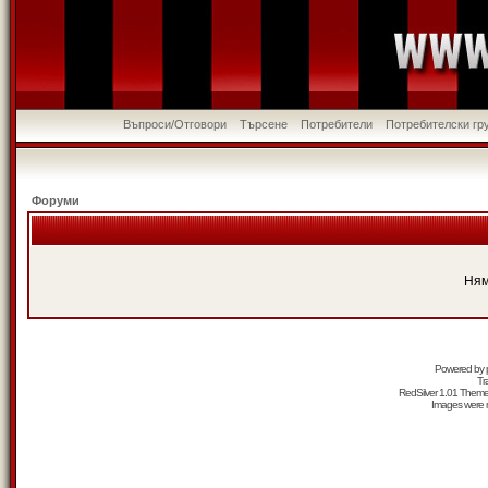
Въпроси/Отговори
Търсене
Потребители
Потребителски гр
Форуми
Ням
Powered by
Tr
RedSilver 1.01 Them
Images were