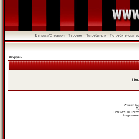
Въпроси/Отговори
Търсене
Потребители
Потребителски гр
Форуми
Ням
Powered by
Tr
RedSilver 1.01 Them
Images were