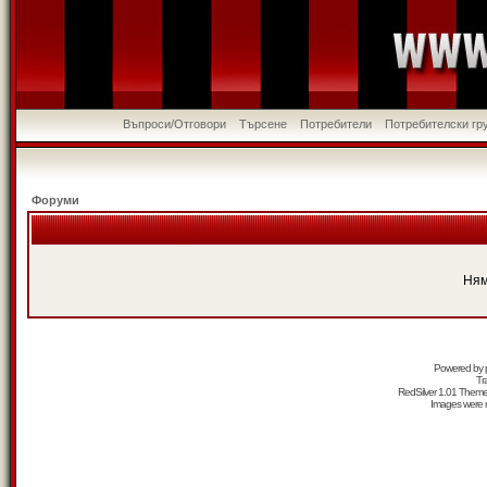
Въпроси/Отговори
Търсене
Потребители
Потребителски гр
Форуми
Ням
Powered by
Tr
RedSilver 1.01 Them
Images were