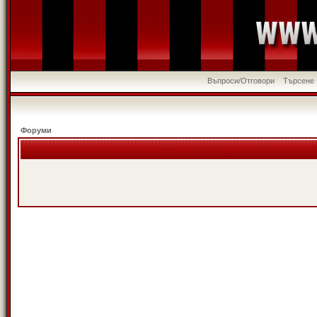
Въпроси/Отговори
Търсене
Форуми