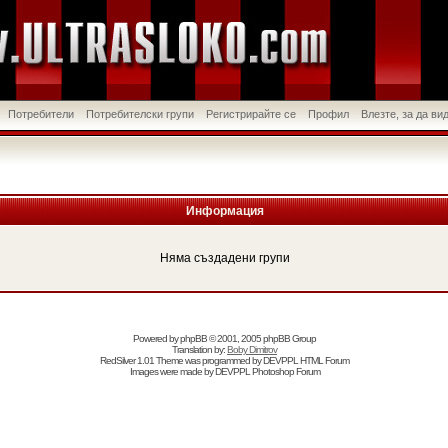
Потребители
Потребителски групи
Регистрирайте се
Профил
Влезте, за да в
Информация
Няма създадени групи
Powered by
phpBB
© 2001, 2005 phpBB Group
Translation by:
Boby Dimitrov
RedSilver 1.01 Theme was programmed by
DEVPPL
HTML Forum
Images were made by
DEVPPL
Photoshop Forum