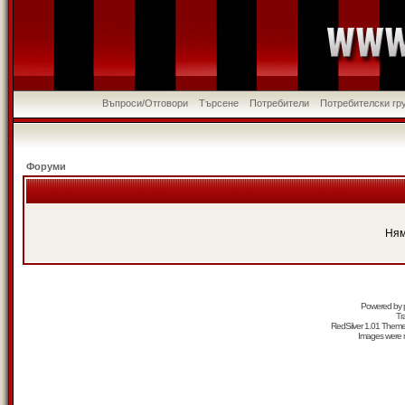
Въпроси/Отговори
Търсене
Потребители
Потребителски гр
Форуми
Ням
Powered by
Tr
RedSilver 1.01 Them
Images were