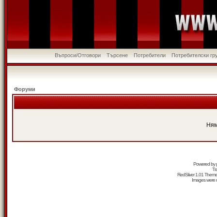
Въпроси/Отговори
Търсене
Потребители
Потребителски гр
Форуми
Ням
Powered by
Tr
RedSilver 1.01 Them
Images were