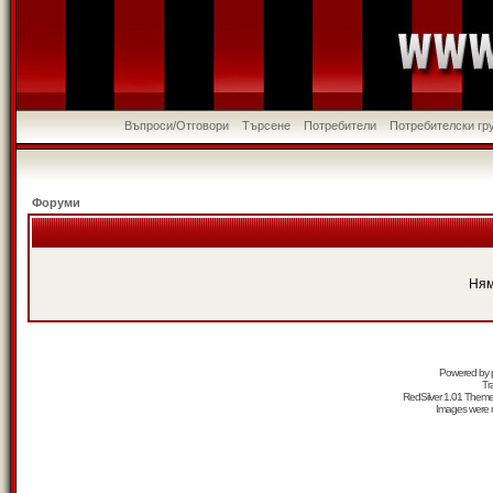
Въпроси/Отговори
Търсене
Потребители
Потребителски гр
Форуми
Ням
Powered by
Tr
RedSilver 1.01 Them
Images were