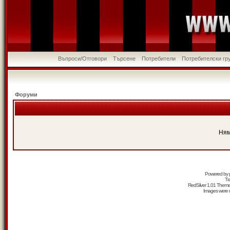
Въпроси/Отговори
Търсене
Потребители
Потребителски гр
Форуми
Ням
Powered by
Tr
RedSilver 1.01 Them
Images were