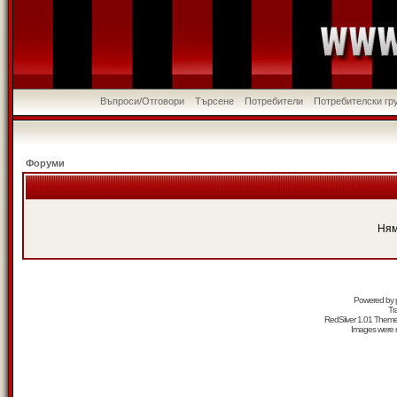
Въпроси/Отговори
Търсене
Потребители
Потребителски гр
Форуми
Ням
Powered by
Tr
RedSilver 1.01 Them
Images were